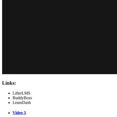
Links:
LifterLMS
BuddyBoss
LearnDash
Video 3