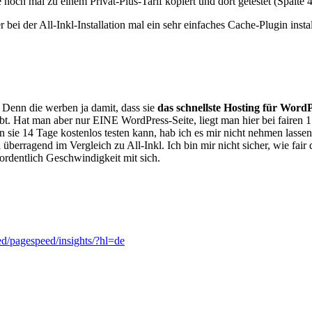
e noch mal zu einem Privat-Plus-Tarif kopiert und dort getestet (Spalt
bei der All-Inkl-Installation mal ein sehr einfaches Cache-Plugin instal
 Denn die werben ja damit, dass sie
das schnellste Hosting für WordP
eibt. Hat man aber nur EINE WordPress-Seite, liegt man hier bei fairen
ie 14 Tage kostenlos testen kann, hab ich es mir nicht nehmen lassen,
 überragend im Vergleich zu All-Inkl. Ich bin mir nicht sicher, wie fair 
t ordentlich Geschwindigkeit mit sich.
ed/pagespeed/insights/?hl=de