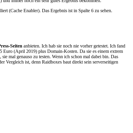
e 4) und immer noch ein sehr gutes Ergebnis bekommen.
liert (Cache Enabler). Das Ergebnis ist in Spalte 6 zu sehen.
ress-Seiten
anbieten. Ich hab sie noch nie vorher getestet. Ich fand
 15 Euro (April 2019) plus Domain-Kosten. Da sie es einem extrem
 sie mal genauso zu testen. Wenn ich schon mal dabei bin. Das
der Vergleich ist, denn Raidboxes baut direkt sein serverseitigen