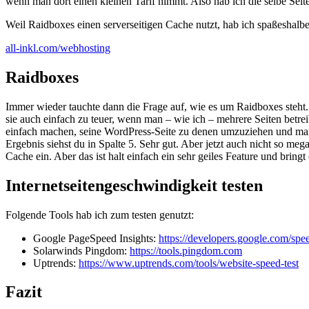
wenn man dort einen kleinen Tarif nimmt. Also hab ich die selbe Seit
Weil Raidboxes einen serverseitigen Cache nutzt, hab ich spaßeshalber 
all-inkl.com/webhosting
Raidboxes
Immer wieder tauchte dann die Frage auf, wie es um Raidboxes steht.
sie auch einfach zu teuer, wenn man – wie ich – mehrere Seiten betr
einfach machen, seine WordPress-Seite zu denen umzuziehen und man s
Ergebnis siehst du in Spalte 5. Sehr gut. Aber jetzt auch nicht so mega
Cache ein. Aber das ist halt einfach ein sehr geiles Feature und bring
Internetseitengeschwindigkeit testen
Folgende Tools hab ich zum testen genutzt:
Google PageSpeed Insights:
https://developers.google.com/spe
Solarwinds Pingdom:
https://tools.pingdom.com
Uptrends:
https://www.uptrends.com/tools/website-speed-test
Fazit