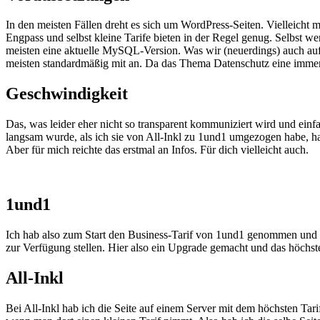
In den meisten Fällen dreht es sich um WordPress-Seiten. Vielleicht
Engpass und selbst kleine Tarife bieten in der Regel genug. Selbst 
meisten eine aktuelle MySQL-Version. Was wir (neuerdings) auch auf je
meisten standardmäßig mit an. Da das Thema Datenschutz eine immer g
Geschwindigkeit
Das, was leider eher nicht so transparent kommuniziert wird und einfa
langsam wurde, als ich sie von All-Inkl zu 1und1 umgezogen habe, ha
Aber für mich reichte das erstmal an Infos. Für dich vielleicht auch.
1und1
Ich hab also zum Start den Business-Tarif von 1und1 genommen und h
zur Verfügung stellen. Hier also ein Upgrade gemacht und das höchste 
All-Inkl
Bei All-Inkl hab ich die Seite auf einem Server mit dem höchsten Tarif