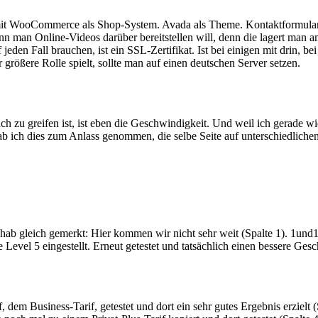
 mit WooCommerce als Shop-System. Avada als Theme. Kontaktformulare. 
wenn man Online-Videos darüber bereitstellen will, denn die lagert ma
den Fall brauchen, ist ein SSL-Zertifikat. Ist bei einigen mit drin, bei
rößere Rolle spielt, sollte man auf einen deutschen Server setzen.
ch zu greifen ist, ist eben die Geschwindigkeit. Und weil ich gerade w
b ich dies zum Anlass genommen, die selbe Seite auf unterschiedliche
ab gleich gemerkt: Hier kommen wir nicht sehr weit (Spalte 1). 1und1
Level 5 eingestellt. Erneut getestet und tatsächlich einen bessere Gesch
, dem Business-Tarif, getestet und dort ein sehr gutes Ergebnis erzielt 