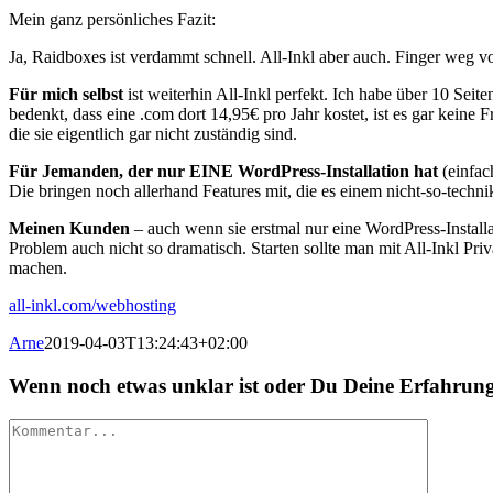
Mein ganz persönliches Fazit:
Ja, Raidboxes ist verdammt schnell. All-Inkl aber auch. Finger weg 
Für mich selbst
ist weiterhin All-Inkl perfekt. Ich habe über 10 Se
bedenkt, dass eine .com dort 14,95€ pro Jahr kostet, ist es gar kein
die sie eigentlich gar nicht zuständig sind.
Für Jemanden, der nur EINE WordPress-Installation hat
(einfac
Die bringen noch allerhand Features mit, die es einem nicht-so-techn
Meinen Kunden
– auch wenn sie erstmal nur eine WordPress-Installat
Problem auch nicht so dramatisch. Starten sollte man mit All-Inkl 
machen.
all-inkl.com/webhosting
Arne
2019-04-03T13:24:43+02:00
Wenn noch etwas unklar ist oder Du Deine Erfahrunge