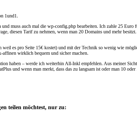
von 1und1.
iten und muss auch mal die wp-config.php bearbeiten. Ich zahle 25 Euro
e Frage, diesen Tarif zu nehmen, wenn man 20 Domains und mehr besitzt.
h weil es pro Seite 15€ kostet) und mit der Technik so wenig wie möglic
ik-affinen wirklich bequem und sicher machen.
ion haben – werde ich weiterhin All-Inkl empfehlen. Aus meiner Sicht is
PrivatPlus und wenn man merkt, dass das zu langsam ist oder man 10 o
n teilen möchtest, nur zu: